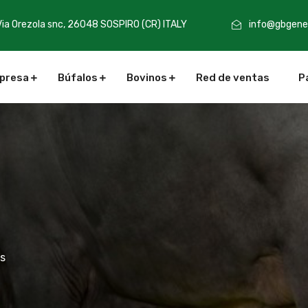
Via Orezola snc, 26048 SOSPIRO (CR) ITALY
info@gbgenet
presa
Búfalos
Bovinos
Red de ventas
P
s