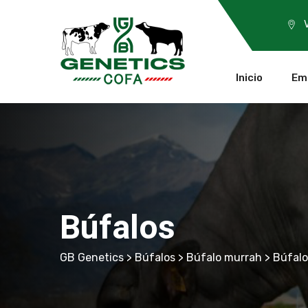
Inicio
Em
Búfalos
GB Genetics
>
Búfalos
>
Búfalo murrah
> Búfalo