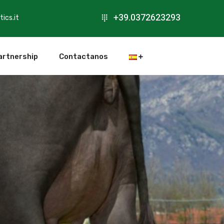
+39.0372623293
ics.it
artnership
Contactanos