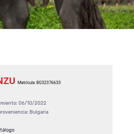
NZU
Matrícula: BG32376633
imiento: 06/10/2022
roveniencia: Bulgaria
atálogo