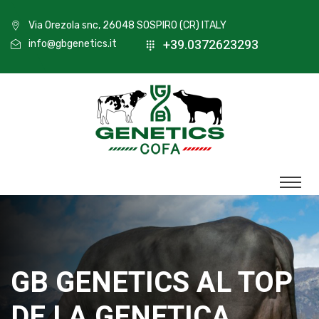
Via Orezola snc, 26048 SOSPIRO (CR) ITALY
+39.0372623293
info@gbgenetics.it
GB GENETICS AL TOP
DE LA GENETICA